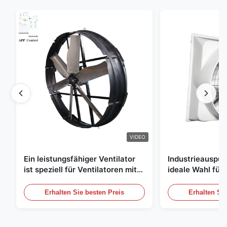
VIDEO
Ein leistungsfähiger Ventilator
Industrieauspuff
ist speziell für Ventilatoren mit
ideale Wahl für 
einem Durchmesser von 1830
Luftzirkulation
mm und einem Luftvolumen von
Erhalten Sie besten Preis
Erhalten Sie
120000 m3/h entwickelt.