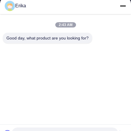
gegründet und ist auf die Entwicklung, Herstellung und den
Erika
Verkauf von Viehausrüstung...
Schnelllinks
2:43 AM
Zu Hause
Produkte
Über Uns
Qualitätskontrolle
Good day, what product are you looking for?
Neuigkeiten
Kontakt
Angebot Anfordern
Treten Sie Mit Uns In Verbindung
86-21-64953600
86-21-64953307
gaoligang@terrui.com
Urheberrecht © 2020-2026 Shanghai Terrui International Trade Co., Ltd.. .
Alle Rechte vorbehalten.