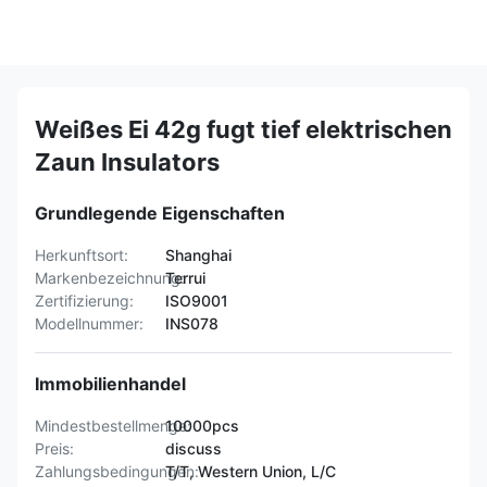
Weißes Ei 42g fugt tief elektrischen
Zaun Insulators
Grundlegende Eigenschaften
Herkunftsort:
Shanghai
Markenbezeichnung:
Terrui
Zertifizierung:
ISO9001
Modellnummer:
INS078
Immobilienhandel
Mindestbestellmenge:
10000pcs
Preis:
discuss
Zahlungsbedingungen:
T/T, Western Union, L/C