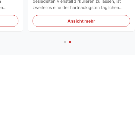
n
besiedelten Viehstall zirkulieren zu lassen, ist
en
zweifellos eine der hartnäckigsten täglichen
die
Herausforderungen für jeden Anlagenmanager.
Sie müssen Feuchtigkeit abführen, gefährliche
Ansicht mehr
de
Ammoniakgasansammlungen beseitigen und die
mpfen,
Tiere während heißer ...
Weitere Produkte
Plastik beschichtete freien stehenden elektrischen Zaun
Posts pp.
UV-beständige Spring-Stahl-Pigtail-Säulen: Dauerhafte
Metallzaune für langfristige Außennutzung
104cm Zopf-Federstahl-elektrischer Zaun Posts
Runder Spinner-elektrische fechtende Werkzeuge des