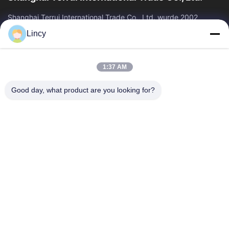
Shanghai Terrui International Trade Co., Ltd. wurde 2002
gegründet und ist auf die Entwicklung, Herstellung und den
Lincy
Verkauf von Viehausrüstung...
Schnelllinks
1:37 AM
Zu Hause
Produkte
Über Uns
Qualitätskontrolle
Good day, what product are you looking for?
Neuigkeiten
Kontakt
Angebot Anfordern
Treten Sie Mit Uns In Verbindung
86-21-64953600
86-21-64953307
gaoligang@terrui.com