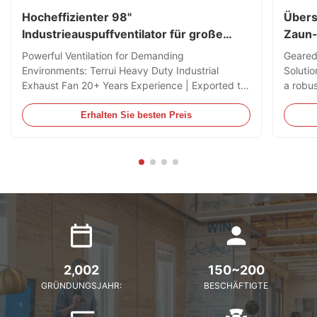
Hocheffizienter 98"
Übers
Industrieauspuffventilator für große
Zaun-
Lagerhäuser und Gewächshäuser
pp.
Powerful Ventilation for Demanding
Geared
13800CFM IP55 Bürstenloser EG-Motor
Environments: Terrui Heavy Duty Industrial
Soluti
Exhaust Fan 20+ Years Experience | Exported to
a robu
60+ Countries | CE Certified Factory | 25 Patents
design
| 3–5 Years Warranty Support The Terrui
agricul
Erhalten Sie besten Preis
Industrial Exhaust Fan is engineered to meet the
worldw
rigorous demands of modern ...
3:1 gear
2,002
150~200
GRÜNDUNGSJAHR:
BESCHÄFTIGTE