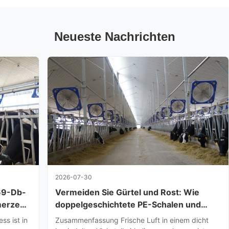
Neueste Nachrichten
2026-07-30
69-Db-
Vermeiden Sie Gürtel und Rost: Wie
merzen
doppelgeschichtete PE-Schalen und
Direktantrieb Kopfschmerzen bei der
s ist in
Zusammenfassung Frische Luft in einem dicht
Pflege von Scheunen beseitigen