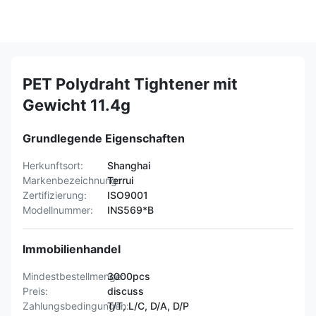
PET Polydraht Tightener mit
Gewicht 11.4g
Grundlegende Eigenschaften
Herkunftsort:
Shanghai
Markenbezeichnung:
Terrui
Zertifizierung:
ISO9001
Modellnummer:
INS569*B
Immobilienhandel
Mindestbestellmenge:
3000pcs
Preis:
discuss
Zahlungsbedingungen:
T/T, L/C, D/A, D/P