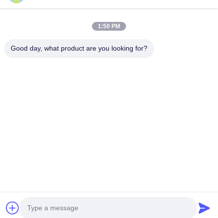
Schnelllinks
1:50 PM
Zu Hause
Produkte
Über Uns
Qualitätskontrolle
Good day, what product are you looking for?
Neuigkeiten
Kontakt
Angebot Anfordern
Treten Sie Mit Uns In Verbindung
86-21-64953600
86-21-64953307
gaoligang@terrui.com
Urheberrecht © 2020-2026 Shanghai Terrui International Trade Co., Ltd.. .
Alle Rechte vorbehalten.