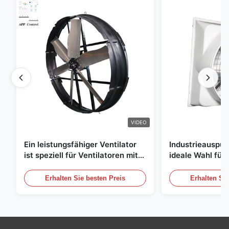
VIDEO
Ein leistungsfähiger Ventilator
Industrieauspuff
ist speziell für Ventilatoren mit
ideale Wahl für 
einem Durchmesser von 1830
Luftzirkulation
mm und einem Luftvolumen von
Erhalten Sie besten Preis
Erhalten Sie
120000 m3/h entwickelt.