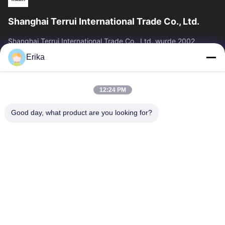
Shanghai Terrui International Trade Co., Ltd.
Shanghai Terrui International Trade Co., Ltd. wurde 2002
gegründet und ist auf die Entwicklung, Herstellung und den
Erika
Verkauf von Viehausrüstung...
Schnelllinks
12:24 PM
Zu Hause
Produkte
Über Uns
Qualitätskontrolle
Good day, what product are you looking for?
Neuigkeiten
Kontakt
Angebot Anfordern
Treten Sie Mit Uns In Verbindung
86-21-64953600
86-21-64953307
gaoligang@terrui.com