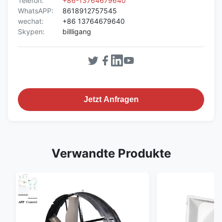
Telefon:
+86-13764679640
WhatsAPP:
8618912757545
wechat:
+86 13764679640
Skypen:
billligang
Jetzt Anfragen
Verwandte Produkte