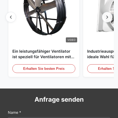
VIDEO
Ein leistungsfähiger Ventilator
Industrieauspuff
ist speziell für Ventilatoren mit
ideale Wahl für 
einem Durchmesser von 1830
Luftzirkulation
mm und einem Luftvolumen von
Erhalten Sie besten Preis
Erhalten Sie
120000 m3/h entwickelt.
Anfrage senden
Name *