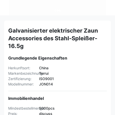
Galvanisierter elektrischer Zaun
Accessories des Stahl-Spleißer-
16.5g
Grundlegende Eigenschaften
Herkunftsort:
China
Markenbezeichnung:
Terrui
Zertifizierung:
ISO9001
Modellnummer:
JON014
Immobilienhandel
Mindestbestellmenge:
5000pcs
Preis:
discuss