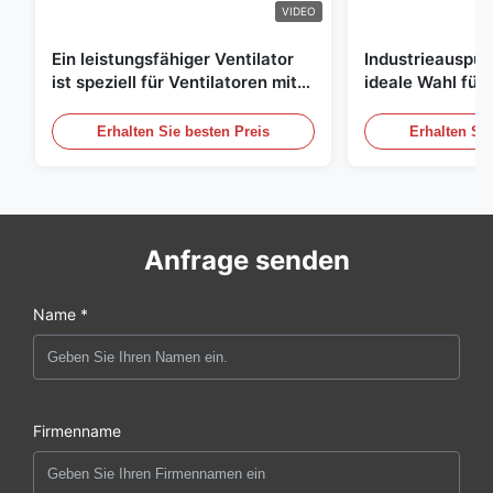
VIDEO
Ein leistungsfähiger Ventilator
Industrieauspuff
ist speziell für Ventilatoren mit
ideale Wahl für 
einem Durchmesser von 1830
Luftzirkulation
mm und einem Luftvolumen von
Erhalten Sie besten Preis
Erhalten Sie
120000 m3/h entwickelt.
Anfrage senden
Name *
Firmenname