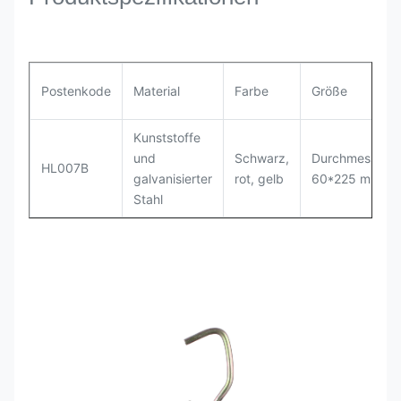
Postenkode
Material
Farbe
Größe
Kunststoffe
und
Schwarz,
Durchmesser
HL007B
galvanisierter
rot, gelb
60*225 mm
Stahl