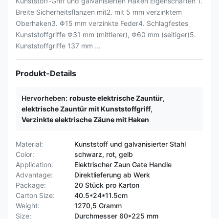
Kunststoff-Griff und galvanisierten Haken Eigenschaften 1.
Breite Sicherheitsflanzen mit2. mit 5 mm verzinktem
Oberhaken3. Φ15 mm verzinkte Feder4. Schlagfestes
Kunststoffgriffe Φ31 mm (mittlerer), Φ60 mm (seitiger)5.
Kunststoffgriffe 137 mm ...
Produkt-Details
Hervorheben:
robuste elektrische Zauntür
,
elektrische Zauntür mit Kunststoffgriff
,
Verzinkte elektrische Zäune mit Haken
Material:
Kunststoff und galvanisierter Stahl
Color:
schwarz, rot, gelb
Application:
Elektrischer Zaun Gate Handle
Advantage:
Direktlieferung ab Werk
Package:
20 Stück pro Karton
Carton Size:
40.5*24*11.5cm
Weight:
1270,5 Gramm
Size:
Durchmesser 60*225 mm