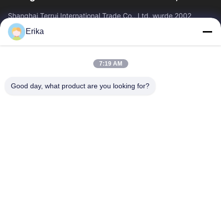
Shanghai Terrui International Trade Co., Ltd. wurde 2002
gegründet und ist auf die Entwicklung, Herstellung und den
Erika
Verkauf von Viehausrüstung...
Schnelllinks
7:19 AM
Zu Hause
Produkte
Über Uns
Qualitätskontrolle
Good day, what product are you looking for?
Neuigkeiten
Kontakt
Angebot Anfordern
Treten Sie Mit Uns In Verbindung
86-21-64953600
86-21-64953307
gaoligang@terrui.com