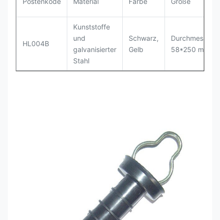
Postenkode
Material
Farbe
Größe
Kunststoffe
und
Schwarz,
Durchmesser
HL004B
galvanisierter
Gelb
58*250 mm
Stahl