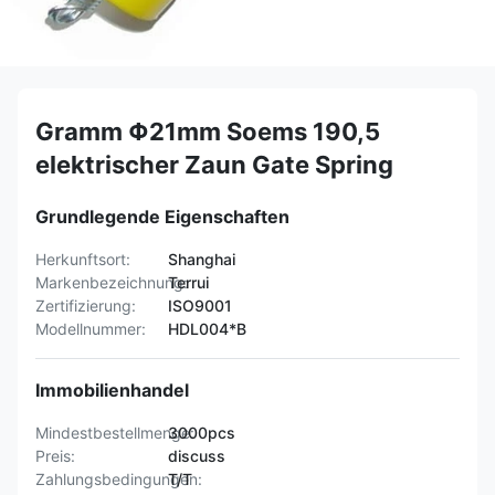
Gramm Φ21mm Soems 190,5
elektrischer Zaun Gate Spring
Grundlegende Eigenschaften
Herkunftsort:
Shanghai
Markenbezeichnung:
Terrui
Zertifizierung:
ISO9001
Modellnummer:
HDL004*B
Immobilienhandel
Mindestbestellmenge:
3000pcs
Preis:
discuss
Zahlungsbedingungen:
T/T