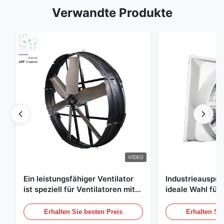
Verwandte Produkte
VIDEO
Ein leistungsfähiger Ventilator
Industrieauspuff
ist speziell für Ventilatoren mit
ideale Wahl für 
einem Durchmesser von 1830
Luftzirkulation
mm und einem Luftvolumen von
Erhalten Sie besten Preis
Erhalten Sie
120000 m3/h entwickelt.