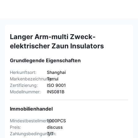
Langer Arm-multi Zweck-
elektrischer Zaun Insulators
Grundlegende Eigenschaften
Herkunftsort:
Shanghai
Markenbezeichnung:
Terrui
Zertifizierung:
ISO 9001
Modellnummer:
INS081B
Immobilienhandel
Mindestbestellmenge:
1000PCS
Preis:
discuss
Zahlungsbedingungen:
T/T