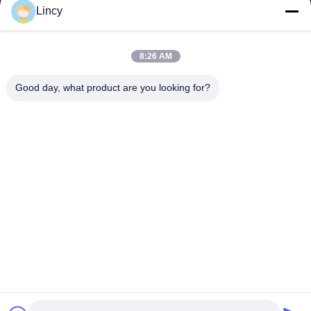
gegründet und ist auf die Entwicklung, Herstellung und den
Lincy
Verkauf von Viehausrüstung...
Schnelllinks
8:26 AM
Zu Hause
Produkte
Über Uns
Qualitätskontrolle
Good day, what product are you looking for?
Neuigkeiten
Kontakt
Angebot Anfordern
Treten Sie Mit Uns In Verbindung
86-21-64953600
86-21-64953307
gaoligang@terrui.com
Urheberrecht © 2020-2026 Shanghai Terrui International Trade Co., Ltd.. .
Alle Rechte vorbehalten.