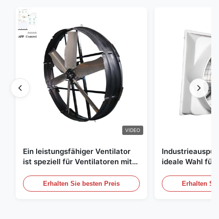
VIDEO
Ein leistungsfähiger Ventilator
Industrieauspuff
ist speziell für Ventilatoren mit
ideale Wahl für 
einem Durchmesser von 1830
Luftzirkulation
mm und einem Luftvolumen von
Erhalten Sie besten Preis
Erhalten Sie
120000 m3/h entwickelt.