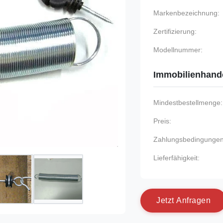
Markenbezeichnung:
Zertifizierung:
Modellnummer:
Immobilienhand
Mindestbestellmenge:
Preis:
Zahlungsbedingungen
Lieferfähigkeit:
J
e
t
z
t
A
n
f
r
a
g
e
n