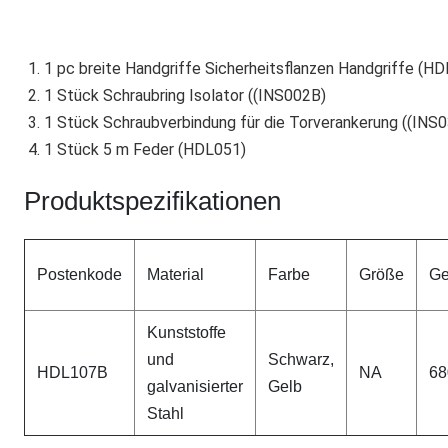
1. 1 pc breite Handgriffe Sicherheitsflanzen Handgriffe (H
2. 1 Stück Schraubring Isolator ((INS002B)
3. 1 Stück Schraubverbindung für die Torverankerung ((INS
4. 1 Stück 5 m Feder (HDL051)
Produktspezifikationen
Postenkode
Material
Farbe
Größe
Ge
Kunststoffe
und
Schwarz,
HDL107B
NA
68
galvanisierter
Gelb
Stahl