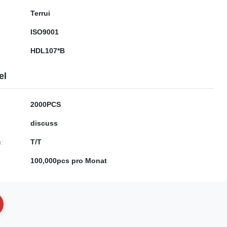
Terrui
ISO9001
HDL107*B
el
2000PCS
discuss
:
T/T
100,000pcs pro Monat