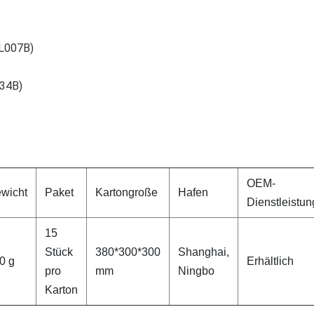
DL007B)
034B)
OEM-
wicht
Paket
Kartongroße
Hafen
Dienstleistun
15
Stück
380*300*300
Shanghai,
0 g
Erhältlich
pro
mm
Ningbo
Karton