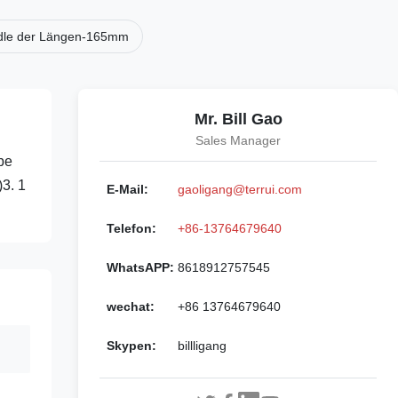
ndle der Längen-165mm
Mr. Bill Gao
Sales Manager
be
)3. 1
E-Mail:
gaoligang@terrui.com
Telefon:
+86-13764679640
WhatsAPP:
8618912757545
wechat:
+86 13764679640
Skypen:
billligang