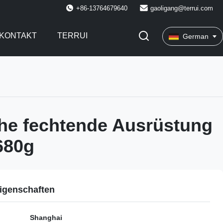
+86-13764679640
gaoligang@terrui.com
KONTAKT
TERRUI
German
che fechtende Ausrüstung
680g
igenschaften
Shanghai