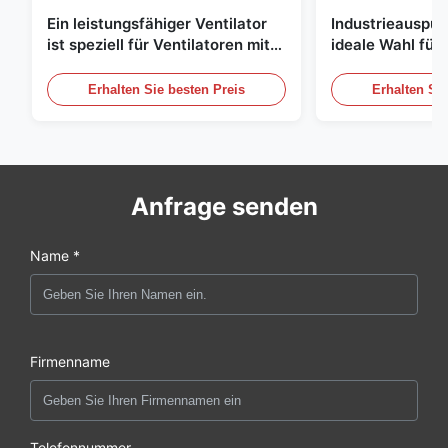
Ein leistungsfähiger Ventilator
Industrieauspuff
ist speziell für Ventilatoren mit
ideale Wahl für 
einem Durchmesser von 1830
Luftzirkulation
mm und einem Luftvolumen von
Erhalten Sie besten Preis
Erhalten Sie
120000 m3/h entwickelt.
Anfrage senden
Name *
Firmenname
Telefonnummer