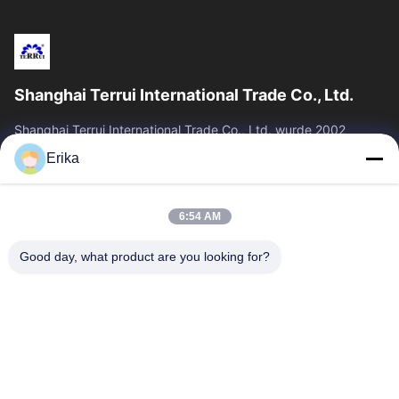
Shanghai Terrui International Trade Co., Ltd.
Shanghai Terrui International Trade Co., Ltd. wurde 2002
gegründet und ist auf die Entwicklung, Herstellung und den
Erika
Verkauf von Viehausrüstung...
Schnelllinks
6:54 AM
Zu Hause
Produkte
Über Uns
Qualitätskontrolle
Good day, what product are you looking for?
Neuigkeiten
Kontakt
Angebot Anfordern
Treten Sie Mit Uns In Verbindung
86-21-64953600
86-21-64953307