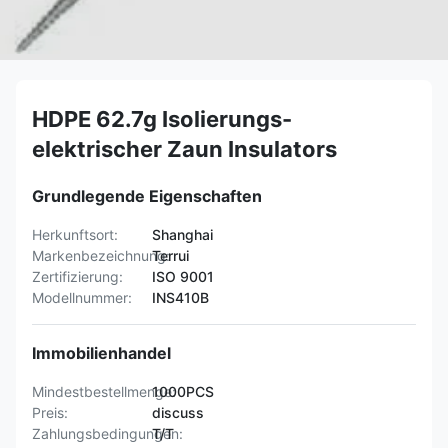
HDPE 62.7g Isolierungs-
elektrischer Zaun Insulators
Grundlegende Eigenschaften
Herkunftsort:
Shanghai
Markenbezeichnung:
Terrui
Zertifizierung:
ISO 9001
Modellnummer:
INS410B
Immobilienhandel
Mindestbestellmenge:
1000PCS
Preis:
discuss
Zahlungsbedingungen:
T/T