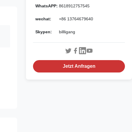
WhatsAPP:
8618912757545
wechat:
+86 13764679640
Skypen:
billligang
Jetzt Anfragen