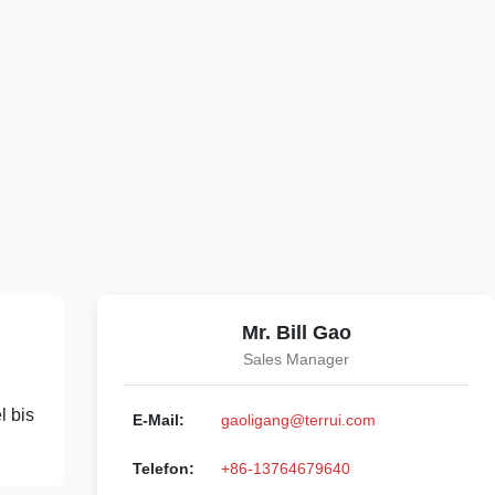
Mr. Bill Gao
Sales Manager
l bis
E-Mail:
gaoligang@terrui.com
Telefon:
+86-13764679640