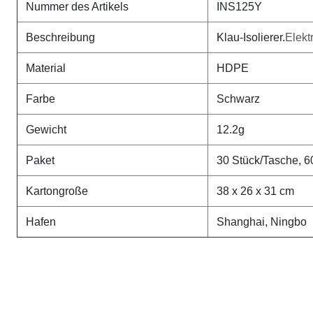
Nummer des Artikels
INS125Y
Beschreibung
Klau-Isolierer.
Elekt
Material
HDPE
Farbe
Schwarz
Gewicht
12.2g
Paket
30 Stück/Tasche, 6
Kartongroße
38 x 26 x 31 cm
Hafen
Shanghai, Ningbo