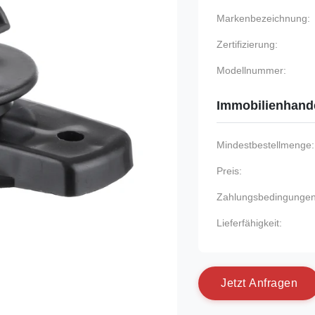
Markenbezeichnung:
Zertifizierung:
Modellnummer:
Immobilienhand
Mindestbestellmenge:
Preis:
Zahlungsbedingungen
Lieferfähigkeit:
J
e
t
z
t
A
n
f
r
a
g
e
n