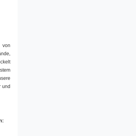
 von 
nde, 
kelt 
stem 
sere 
 und 
n: