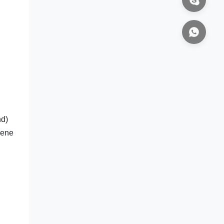
nd)
gene