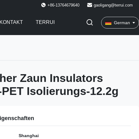
+86-13764679640
gaoligang@terrui.com
KONTAKT
TERRUI
German
cher Zaun Insulators
PET Isolierungs-12.2g
igenschaften
Shanghai