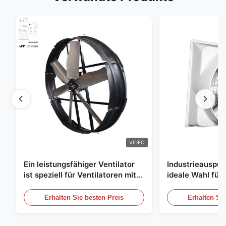
VIDEO
Ein leistungsfähiger Ventilator
Industrieauspuff
ist speziell für Ventilatoren mit
ideale Wahl für 
einem Durchmesser von 1830
Luftzirkulation
mm und einem Luftvolumen von
Erhalten Sie besten Preis
Erhalten Sie
120000 m3/h entwickelt.