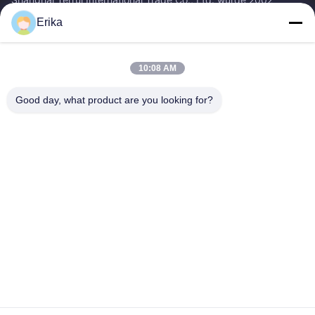
gegründet und ist auf die Entwicklung, Herstellung und den
Erika
Verkauf von Viehausrüstung...
Schnelllinks
10:08 AM
Zu Hause
Produkte
Über Uns
Qualitätskontrolle
Good day, what product are you looking for?
Neuigkeiten
Kontakt
Angebot Anfordern
Treten Sie Mit Uns In Verbindung
86-21-64953600
86-21-64953307
gaoligang@terrui.com
Urheberrecht © 2020-2026 Shanghai Terrui International Trade Co., Ltd.. .