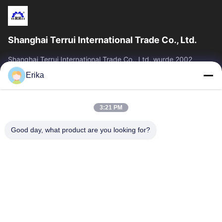
Shanghai Terrui International Trade Co., Ltd.
Shanghai Terrui International Trade Co., Ltd. wurde 2002
gegründet und ist auf die Entwicklung, Herstellung und den
Erika
Verkauf von Viehausrüstung...
Schnelllinks
3:21 PM
Zu Hause
Produkte
Über Uns
Qualitätskontrolle
Good day, what product are you looking for?
Neuigkeiten
Kontakt
Angebot Anfordern
Treten Sie Mit Uns In Verbindung
86-21-64953600
86-21-64953307
gaoligang@terrui.com