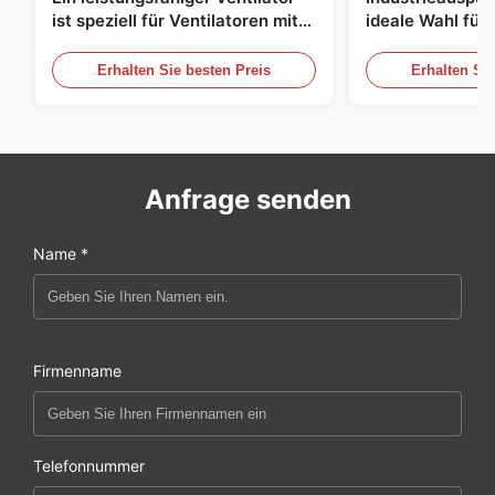
ist speziell für Ventilatoren mit
ideale Wahl für 
einem Durchmesser von 1830
Luftzirkulation
mm und einem Luftvolumen von
Erhalten Sie besten Preis
Erhalten Sie
120000 m3/h entwickelt.
Anfrage senden
Name *
Firmenname
Telefonnummer