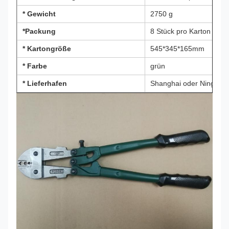
* Gewicht
2750 g
*Packung
8 Stück pro Karton
* Kartongröße
545*345*165mm
* Farbe
grün
* Lieferhafen
Shanghai oder Ningbo