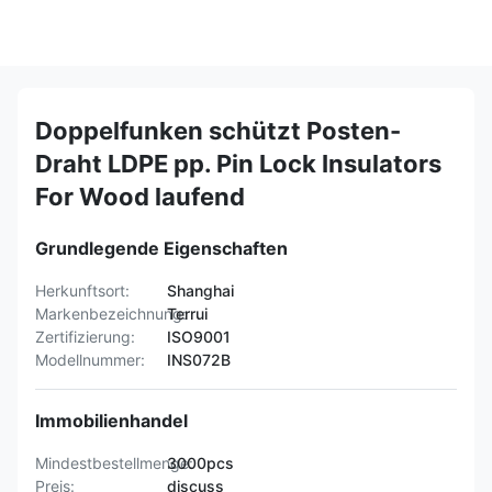
Doppelfunken schützt Posten-
Draht LDPE pp. Pin Lock Insulators
For Wood laufend
Grundlegende Eigenschaften
Herkunftsort:
Shanghai
Markenbezeichnung:
Terrui
Zertifizierung:
ISO9001
Modellnummer:
INS072B
Immobilienhandel
Mindestbestellmenge:
3000pcs
Preis:
discuss