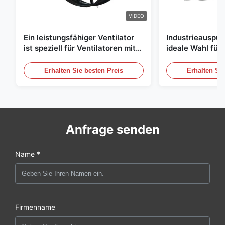
VIDEO
Ein leistungsfähiger Ventilator
Industrieauspuff
ist speziell für Ventilatoren mit
ideale Wahl für 
einem Durchmesser von 1830
Luftzirkulation
mm und einem Luftvolumen von
Erhalten Sie besten Preis
Erhalten Sie
120000 m3/h entwickelt.
Anfrage senden
Name *
Firmenname