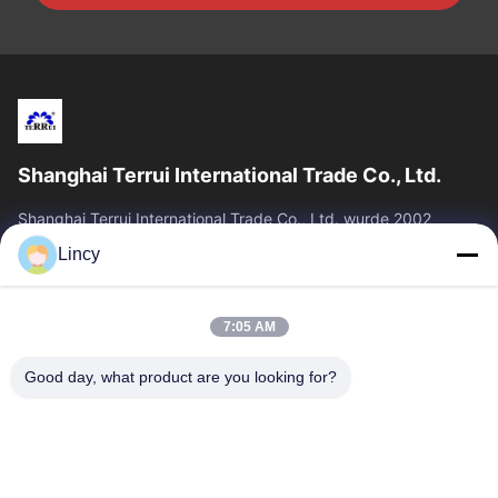
Shanghai Terrui International Trade Co., Ltd.
Shanghai Terrui International Trade Co., Ltd. wurde 2002
gegründet und ist auf die Entwicklung, Herstellung und den
Lincy
Verkauf von Viehausrüstung...
Schnelllinks
7:05 AM
Zu Hause
Produkte
Über Uns
Qualitätskontrolle
Good day, what product are you looking for?
Neuigkeiten
Kontakt
Angebot Anfordern
Treten Sie Mit Uns In Verbindung