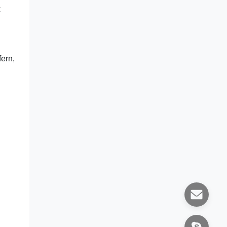
t
ern,