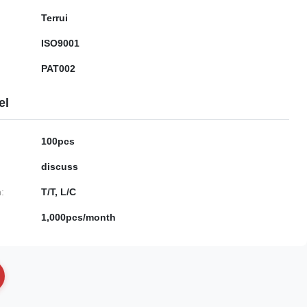
Terrui
ISO9001
PAT002
el
100pcs
discuss
:
T/T, L/C
1,000pcs/month