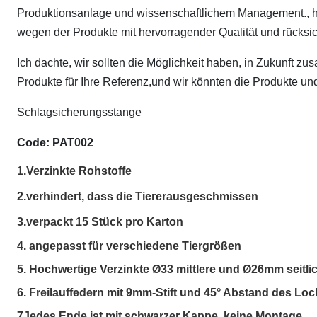
Produktionsanlage und wissenschaftlichem Management., 
wegen der Produkte mit hervorragender Qualität und rücksic
Ich dachte, wir sollten die Möglichkeit haben, in Zukunft z
Produkte für Ihre Referenz,und wir könnten die Produkte u
Schlagsicherungsstange
Code: PAT002
1.
Verzinkte Rohstoffe
2.
verhindert, dass die Tiere
rausgeschmissen
3.verpackt 15 Stück pro Karton
4. angepasst für verschiedene Tiergrößen
5. Hochwertige Verzinkte Ø33 mittlere und Ø26mm seitl
6. Freilauffedern mit 9mm-Stift und 45° Abstand des Lo
7Jedes Ende ist mit schwarzer Kappe, keine Montage.