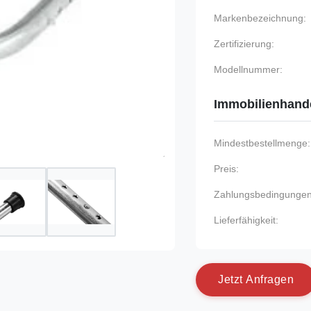
Markenbezeichnung:
Zertifizierung:
Modellnummer:
Immobilienhand
Mindestbestellmenge:
Preis:
Zahlungsbedingungen
Lieferfähigkeit:
J
e
t
z
t
A
n
f
r
a
g
e
n