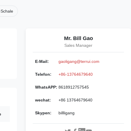
-Schale
Mr. Bill Gao
Sales Manager
E-Mail:
gaoligang@terrui.com
Telefon:
+86-13764679640
WhatsAPP:
8618912757545
wechat:
+86 13764679640
Skypen:
billligang
e