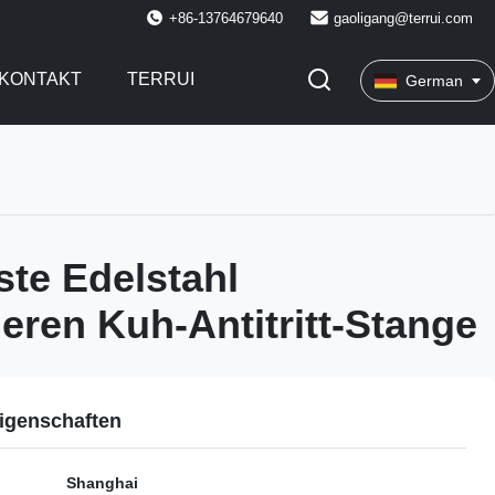
+86-13764679640
gaoligang@terrui.com
KONTAKT
TERRUI
German
ste Edelstahl
ieren Kuh-Antitritt-Stange
igenschaften
Shanghai