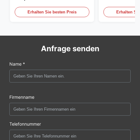
einem Durchmesser von 1830
Luftzirkulation
mm und einem Luftvolumen von
Erhalten Sie besten Preis
Erhalten Sie
120000 m3/h entwickelt.
Anfrage senden
Name *
Firmenname
Telefonnummer