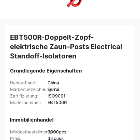
EBT500R-Doppelt-Zopf-
elektrische Zaun-Posts Electrical
Standoff-Isolatoren
Grundlegende Eigenschaften
Herkunftsort:
China
Markenbezeichnung:
Terrui
Zertifizierung:
ISO9001
Modellnummer:
EBT500R
Immobilienhandel
Mindestbestellmenge:
3000pcs
Preis:
discuss