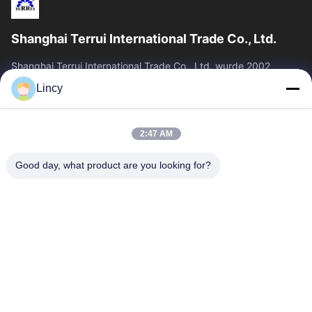
Shanghai Terrui International Trade Co., Ltd.
Shanghai Terrui International Trade Co., Ltd. wurde 2002
gegründet und ist auf die Entwicklung, Herstellung und den
Lincy
Verkauf von Viehausrüstung...
Schnelllinks
2:47 AM
Zu Hause
Produkte
Über Uns
Qualitätskontrolle
Good day, what product are you looking for?
Neuigkeiten
Kontakt
Angebot Anfordern
Treten Sie Mit Uns In Verbindung
86-21-64953600
86-21-64953307
gaoligang@terrui.com