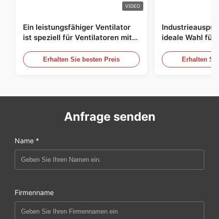
VIDEO
Ein leistungsfähiger Ventilator
Industrieauspuff
ist speziell für Ventilatoren mit
ideale Wahl für 
einem Durchmesser von 1830
Luftzirkulation
mm und einem Luftvolumen von
Erhalten Sie besten Preis
Erhalten Sie
120000 m3/h entwickelt.
Anfrage senden
Name *
Firmenname