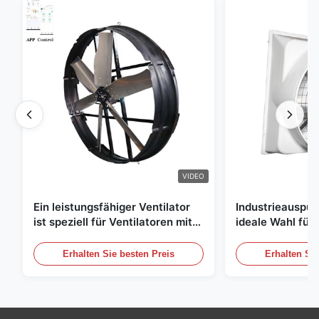
VIDEO
Ein leistungsfähiger Ventilator
Industrieauspuff
ist speziell für Ventilatoren mit
ideale Wahl für 
einem Durchmesser von 1830
Luftzirkulation
mm und einem Luftvolumen von
Erhalten Sie besten Preis
Erhalten Sie
120000 m3/h entwickelt.