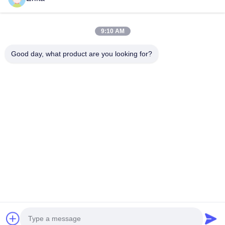
Verkauf von Viehausrüstung...
Schnelllinks
9:10 AM
Zu Hause
Produkte
Über Uns
Qualitätskontrolle
Good day, what product are you looking for?
Neuigkeiten
Kontakt
Angebot Anfordern
Treten Sie Mit Uns In Verbindung
86-21-64953600
86-21-64953307
gaoligang@terrui.com
Urheberrecht © 2020-2026 Shanghai Terrui International Trade Co., Ltd.. .
Alle Rechte vorbehalten.