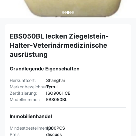
EBS050BL lecken Ziegelstein-
Halter-Veterinärmedizinische
ausrüstung
Grundlegende Eigenschaften
Herkunftsort:
Shanghai
Markenbezeichnung:
Terrui
Zertifizierung:
ISO9001,CE
Modellnummer:
EBS050BL
Immobilienhandel
Mindestbestellmenge:
1000PCS
Preis:
discuss