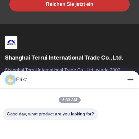
Reichen Sie jetzt ein
Shanghai Terrui International Trade Co., Ltd.
Shanghai Terrui International Trade Co., Ltd. wurde 2002
gegründet und ist auf die Entwicklung, Herstellung und den
Erika
Verkauf von Viehausrüstung...
Schnelllinks
6:33 AM
Zu Hause
Produkte
Über Uns
Qualitätskontrolle
Good day, what product are you looking for?
Neuigkeiten
Kontakt
Angebot Anfordern
Treten Sie Mit Uns In Verbindung