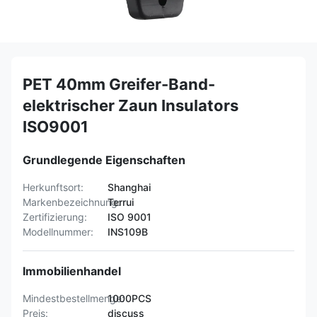
PET 40mm Greifer-Band-
elektrischer Zaun Insulators
ISO9001
Grundlegende Eigenschaften
Herkunftsort:
Shanghai
Markenbezeichnung:
Terrui
Zertifizierung:
ISO 9001
Modellnummer:
INS109B
Immobilienhandel
Mindestbestellmenge:
1000PCS
Preis:
discuss