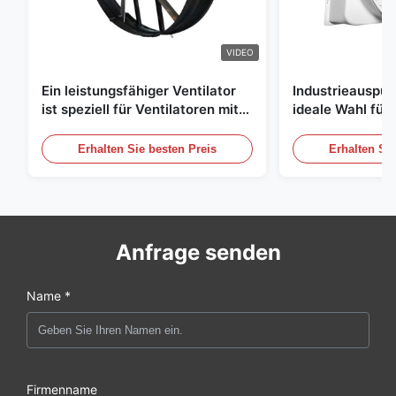
VIDEO
Ein leistungsfähiger Ventilator
Industrieauspuff
ist speziell für Ventilatoren mit
ideale Wahl für 
einem Durchmesser von 1830
Luftzirkulation
mm und einem Luftvolumen von
Erhalten Sie besten Preis
Erhalten Sie
120000 m3/h entwickelt.
Anfrage senden
Name *
Firmenname